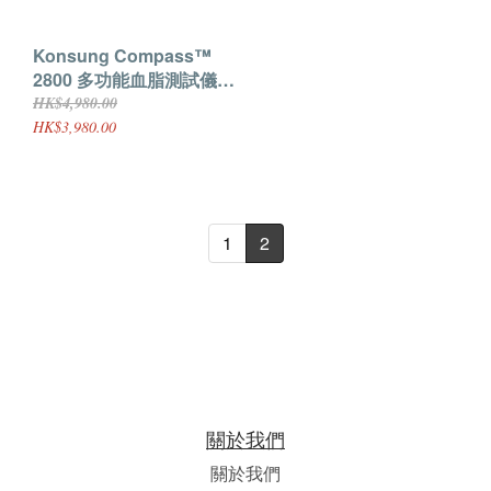
Konsung Compass™
2800 多功能血脂測試儀
(血糖/總膽固醇/ 高+低密度
HK$4,980.00
膽固醇/ 三酸甘油脂)
HK$3,980.00
1
2
關於我們
關於我們