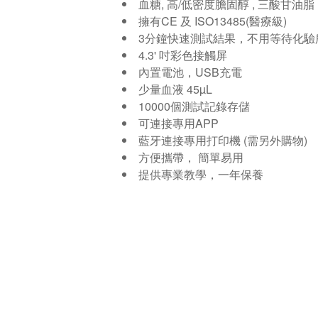
血糖, 高/低密度膽固醇 , 三酸甘油脂
擁有CE 及 ISO13485(醫療級)
3分鐘快速測試結果，不用等待化驗
4.3' 吋彩色接觸屏
內置電池，USB充電
少量血液 45µL
10000個測試記錄存儲
可連接專用APP
藍牙連接專用打印機 (需另外購物)
方便攜帶， 簡單易用
提供專業教學，一年保養