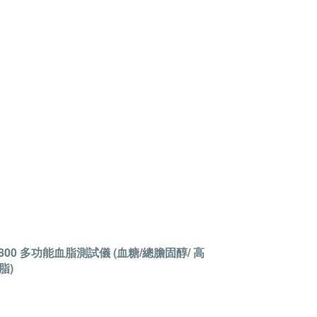
 2800 多功能血脂測試儀 (血糖/總膽固醇/ 高
脂)