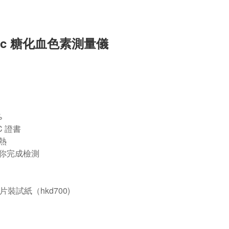
bA1c 糖化血色素測量儀
%
C 證書
熱
你完成檢測
裝試紙（hkd700)