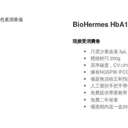
BioHermes H
現接受消費卷
只需少量血液 3µL
體積輕巧 250g
高準確度，CV<3
擁有NGSP和 IFC
儀器無須校正和預
人工聲控手把手帶
提供專業教學
免費
免費二年保養
優惠期內送一盒25片