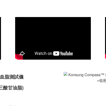
多功能血脂測試儀
 三酸甘油脂)