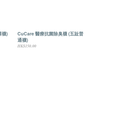
踝襪)
CuCare 醫療抗菌除臭襪 (五趾普
通襪)
HK$150.00