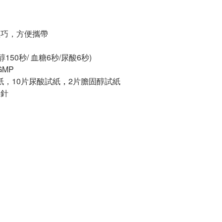
輕巧，方便攜帶
50秒/ 血糖6秒/尿酸6秒)
GMP
紙，10片尿酸試紙
，
2片膽固醇試紙
血針