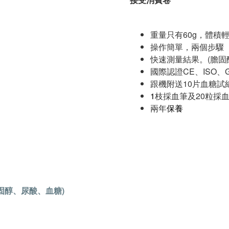
重量只有60g，體積
操作簡單，兩個步驟
快速測量結果。(膽固醇1
國際認證CE、ISO、
跟機附送10片血糖試
1
枝採血筆及20粒採
兩年
保養
 (膽固醇、尿酸、血糖)