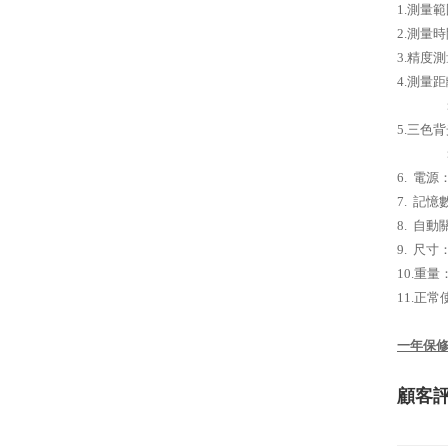
1.
測量範
2.
測量時
3.
精度測
4.
測量距
5.
三色背
6.
電源
7.
記憶
8.
自動
9.
尺寸
10.
重量
11.
正常
一年保
顧客