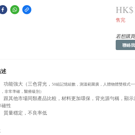
HK$1
售完
若想購買
聯絡我
描述
功能強大（三色背光，
50
組記憶組數，測溫範圍廣，人體物體雙模式一
口，非常準確，醫療級別）
跟其他市場同類產品比較，材料更加環保，背光源勻稱，顯示
準確性
質量穩定，不良率低
數