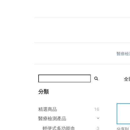
醫療檢
全
分類
精選商品
16
醫療檢測產品
輕便式多功能血
3
分享到