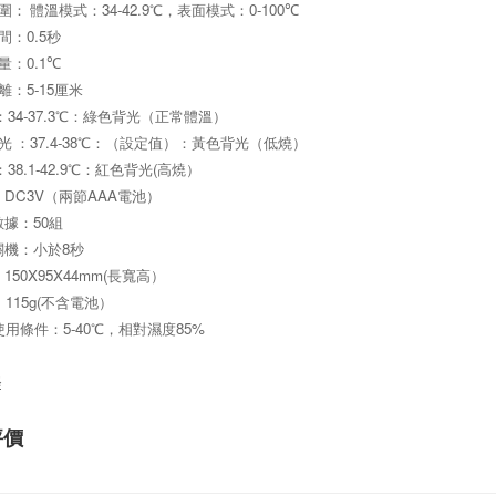
34-42.9
0-100
圍： 體溫模式：
℃，表面模式：
℃
0.5
間：
秒
0.1
量：
℃
5-15
離：
厘米
34-37.3
：
℃：綠色背光（正常體溫）
37.4-38
光 ：
℃：（設定值）：黃色背光（低燒）
38.1-42.9
(
：
℃：紅色背光
高燒）
DC3V
AAA
：
（兩節
電池）
50
數據：
組
8
關機：小於
秒
150X95X44mm(
：
長寬高）
115g(
：
不含電池）
5-40
85%
使用條件：
℃，相對濕度
修
評價