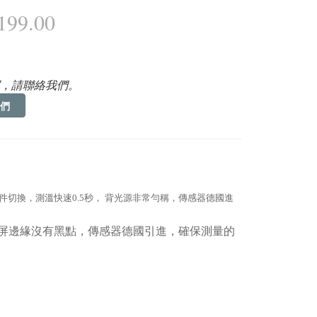
99.00
，請聯絡我們。
們
件切換，測溫快速
0.5
秒， 背光源非常勻稱，傳感器德國進
屏邊緣沒有黑點，傳感器德國引進，確保測量的